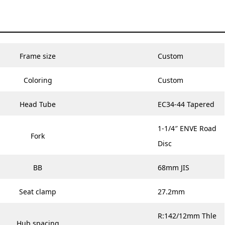
Frame size
Custom
Coloring
Custom
Head Tube
EC34-44 Tapered
1-1/4″ ENVE Road
Fork
Disc
BB
68mm JIS
Seat clamp
27.2mm
R:142/12mm Thle
Hub spacing