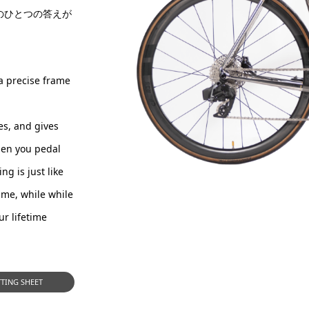
のひとつの答えが
 a precise frame
es, and gives
When you pedal
ng is just like
rame, while while
ur lifetime
TTING SHEET