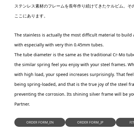
ステンレス素材のフレームを長年作り続けてきたケルビム。そ
ここにあります。
The stainless is actually the most difficult material to build
with especially with very thin 0.45mm tubes.
The tube diameter is the same as the traditional Cr-Mo tub
the similar spring feel you enjoy with your steel frames. 
with high load, your speed increases surprisingly. That feeli
being spring-loaded, and that is the true joy of the steel f
preventing the corrosion. Its shining silver frame will be yo
Partner.
ORDER FORM_EN
ORDER FORM_JP
FI