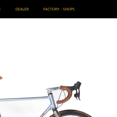
E
DEALER
FACTORY・SHOPS