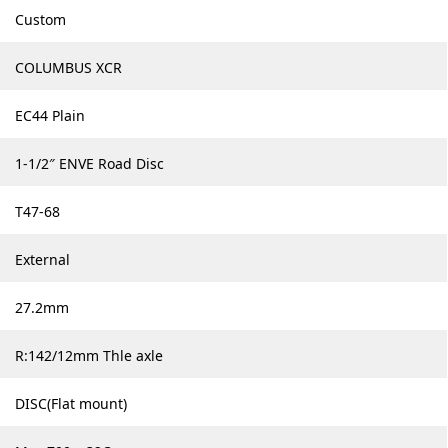
Custom
COLUMBUS XCR
EC44 Plain
1-1/2″ ENVE Road Disc
T47-68
External
27.2mm
R:142/12mm Thle axle
DISC(Flat mount)