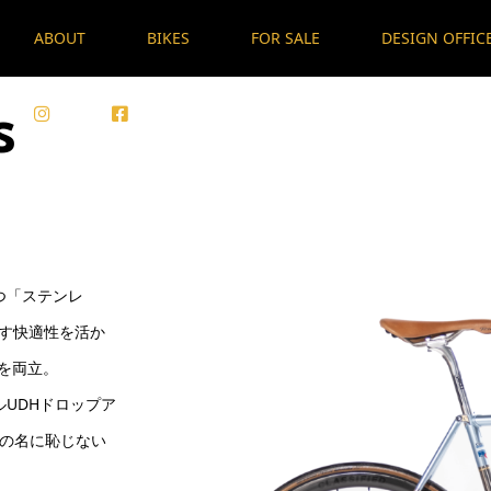
ABOUT
BIKES
FOR SALE
DESIGN OFFIC
s
Instagram
Facebook
つ「ステンレ
らす快適性を活か
を両立。
UDHドロップア
ズの名に恥じない